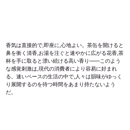
香気は直接的で,即座に,心地よい。茶缶を開けると
鼻を衝く清香,お湯を注ぐと速やかに広がる花香,茶
杯を手に取ると漂い続ける高い香り——このよう
な感覚刺激は,現代の消費者により容易に好まれ
る。速いペースの生活の中で,人々は韻味がゆっく
り展開するのを待つ時間をあまり持たないよう
だ。