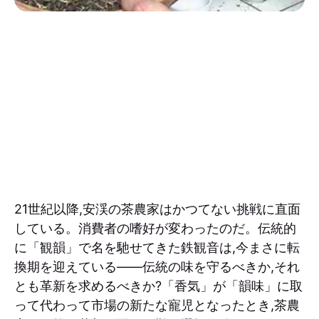
21世紀以降,安渓の茶農家はかつてない挑戦に直面
している。消費者の嗜好が変わったのだ。伝統的
に「観韻」で名を馳せてきた鉄観音は,今まさに転
換期を迎えている——伝統の味を守るべきか,それ
とも革新を求めるべきか?「香気」が「韻味」に取
って代わって市場の新たな寵児となったとき,茶農