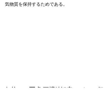
気物質を保持するためである。
伝統への憂慮:正欉鉄観音はどこへ行
く