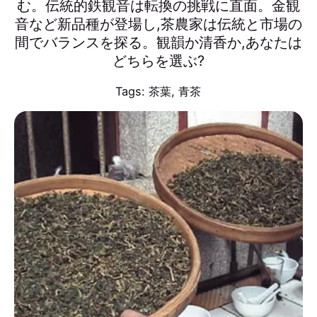
む。伝統的鉄観音は転換の挑戦に直面。金観
音など新品種が登場し,茶農家は伝統と市場の
間でバランスを探る。観韻か清香か,あなたは
どちらを選ぶ?
Tags:
茶葉
,
青茶