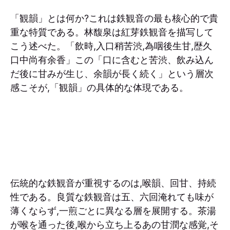
「観韻」とは何か?これは鉄観音の最も核心的で貴
重な特質である。林馥泉は紅芽鉄観音を描写して
こう述べた。「飲時,入口稍苦渋,為咽後生甘,歴久
口中尚有余香」この「口に含むと苦渋、飲み込ん
だ後に甘みが生じ、余韻が長く続く」という層次
感こそが,「観韻」の具体的な体現である。
伝統的な鉄観音が重視するのは,喉韻、回甘、持続
性である。良質な鉄観音は五、六回淹れても味が
薄くならず,一煎ごとに異なる層を展開する。茶湯
が喉を通った後,喉から立ち上るあの甘潤な感覚,そ