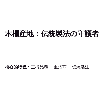
木柵産地：伝統製法の守護者
核心的特色
：正欉品種 + 重焙煎 + 伝統製法