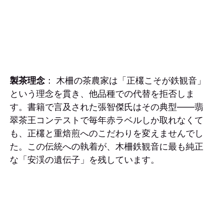
製茶理念
： 木柵の茶農家は「正欉こそが鉄観音」
という理念を貫き、他品種での代替を拒否しま
す。書籍で言及された張智傑氏はその典型——翡
翠茶王コンテストで毎年赤ラベルしか取れなくて
も、正欉と重焙煎へのこだわりを変えませんでし
た。この伝統への執着が、木柵鉄観音に最も純正
な「安渓の遺伝子」を残しています。