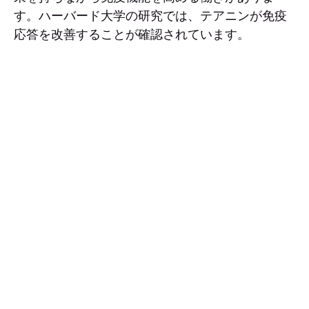
す。ハーバード大学の研究では、テアニンが免疫
応答を改善することが確認されています。
また、台湾・成功大学の調査では、長期的に茶を
飲む人ほど骨密度が高い傾向があり、とくに6〜10
年飲用している人は股関節の骨密度が非飲用者よ
り2.3％高いことが報告されています。