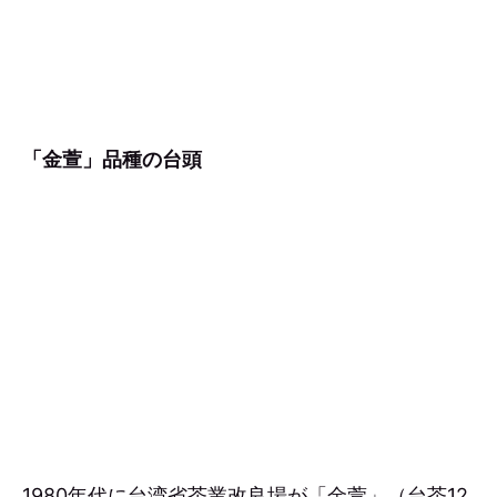
「金萱」品種の台頭
1980年代に台湾省茶業改良場が「金萱」（台茶12