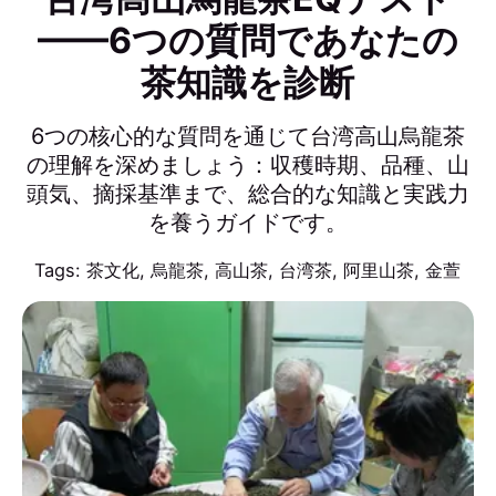
——6つの質問であなたの
茶知識を診断
6つの核心的な質問を通じて台湾高山烏龍茶
の理解を深めましょう：収穫時期、品種、山
頭気、摘採基準まで、総合的な知識と実践力
を養うガイドです。
Tags:
茶文化
,
烏龍茶
,
高山茶
,
台湾茶
,
阿里山茶
,
金萱