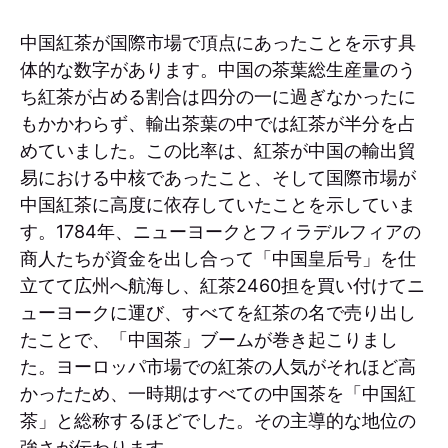
中国紅茶が国際市場で頂点にあったことを示す具
体的な数字があります。中国の茶葉総生産量のう
ち紅茶が占める割合は四分の一に過ぎなかったに
もかかわらず、輸出茶葉の中では紅茶が半分を占
めていました。この比率は、紅茶が中国の輸出貿
易における中核であったこと、そして国際市場が
中国紅茶に高度に依存していたことを示していま
す。1784年、ニューヨークとフィラデルフィアの
商人たちが資金を出し合って「中国皇后号」を仕
立てて広州へ航海し、紅茶2460担を買い付けてニ
ューヨークに運び、すべてを紅茶の名で売り出し
たことで、「中国茶」ブームが巻き起こりまし
た。ヨーロッパ市場での紅茶の人気がそれほど高
かったため、一時期はすべての中国茶を「中国紅
茶」と総称するほどでした。その主導的な地位の
強さが伝わります。