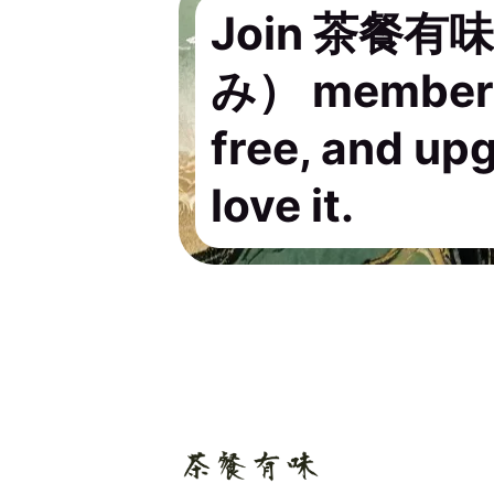
Join 茶餐
み） members.
free, and up
love it.