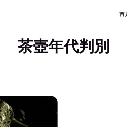
首
茶壺年代判別