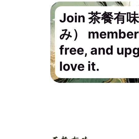
Join 茶餐
み） members.
free, and up
love it.