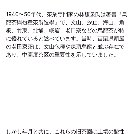
1940〜50年代、茶業専門家の林馥泉氏は著書『烏
龍茶與包種茶製造學』で、文山、汐止、海山、角
板、竹東、北埔、峨眉、老田寮などの烏龍茶が特
に優れていると述べています。当時、苗栗県頭屋
の老田寮茶は、文山包種や凍頂烏龍と並ぶ存在で
あり、中高度茶区の重要性を示していました。
しかし年月と共に、これらの旧茶園は土壌の酸性