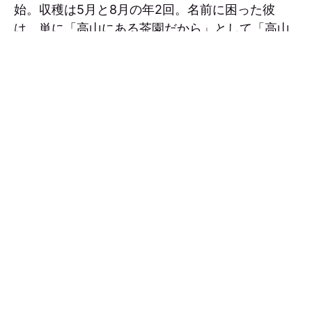
始。収穫は5月と8月の年2回。名前に困った彼
は、単に「高山にある茶園だから」として「高山
烏龍茶」と命名しました。
こうして、「標高1000メートル以上で製造された
烏龍茶」という明確な定義が生まれ、台湾茶の品
質基準に新たな指標を与えました。