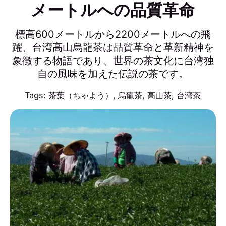
メートルへの品質革命
標高600メートルから2200メートルへの飛
躍、台湾高山烏龍茶は品質革命と革新精神を
象徴する物語であり、世界の茶文化に台湾独
自の風味を加えた伝説の茶です。
Tags:
茶葉（ちゃよう）
,
烏龍茶
,
高山茶
,
台湾茶